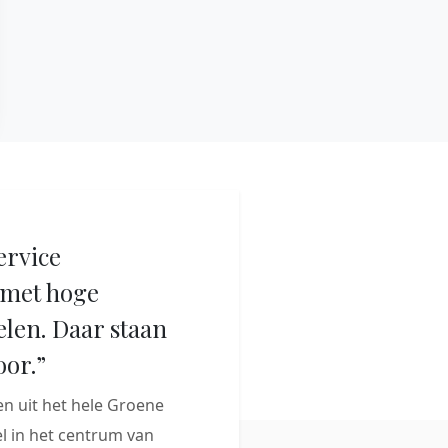
ervice
met hoge
elen. Daar staan
oor.”
 uit het hele Groene
 in het centrum van