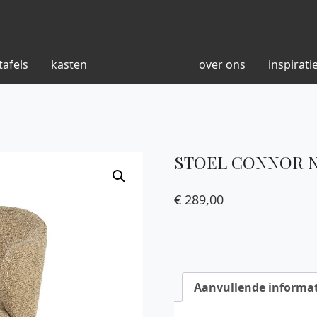
tafels
kasten
over ons
inspirati
STOEL CONNOR 
€
289,00
Aanvullende informat