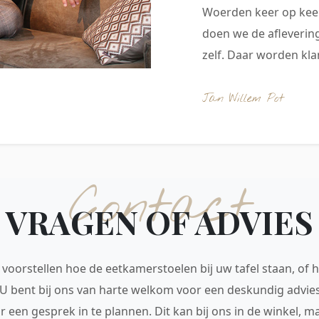
Woerden keer op keer
doen we de aflevering
zelf. Daar worden klan
Jan Willem Pot
Contact
VRAGEN OF ADVIES
voorstellen hoe de eetkamerstoelen bij uw tafel staan, of h
 U bent bij ons van harte welkom voor een deskundig advie
r een gesprek in te plannen. Dit kan bij ons in de winkel, 