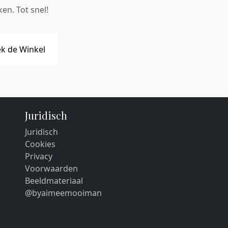
en. Tot snel!
k de Winkel
Juridisch
Juridisch
Cookies
Privacy
Voorwaarden
Beeldmateriaal
@byaimeemooiman