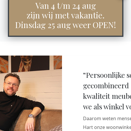
Van 4 t/m 24 aug
zijn wij met vakantie.
Dinsdag 25 aug weer OPEN!
“Persoonlijke s
gecombineerd 
kwaliteit meub
we als winkel v
Daarom weten mensen
Hart onze woonwinkel