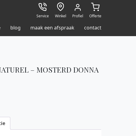
Service
Winkel
Profiel
Offerte
e
blog
maak een afspraak
contact
NATUREL – MOSTERD DONNA
ie