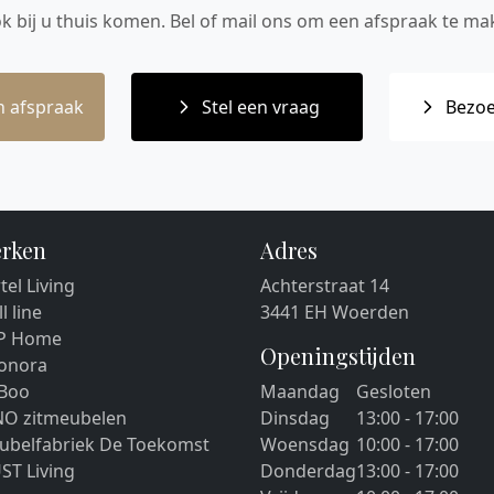
ok bij u thuis komen. Bel of mail ons om een afspraak te mak
 afspraak
Stel een vraag
Bezoe
rken
Adres
tel Living
Achterstraat 14
ll line
3441 EH Woerden
P Home
Openingstijden
eonora
 Boo
Maandag
Gesloten
NO zitmeubelen
Dinsdag
13:00 - 17:00
ubelfabriek De Toekomst
Woensdag
10:00 - 17:00
ST Living
Donderdag
13:00 - 17:00