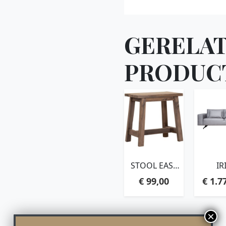
GERELA
PRODUC
STOOL EASY
IR
RECTANGULAR,45X45X25
€
99,00
€
1.7
CM, RECYCLED
TEAKWOOD