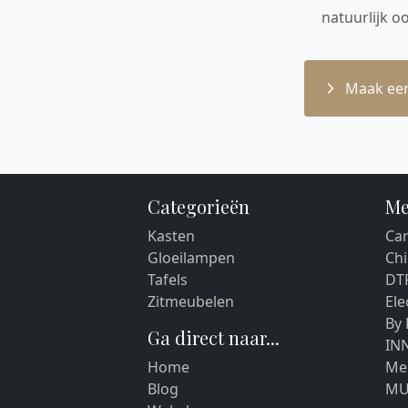
natuurlijk o
Maak een
Categorieën
Me
Kasten
Car
Gloeilampen
Chi
Tafels
DT
Zitmeubelen
El
By
Ga direct naar...
IN
Home
Me
Blog
MU