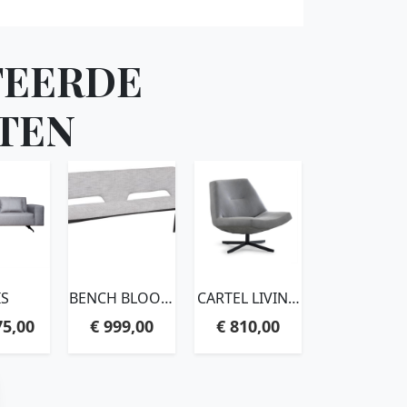
TEERDE
TEN
IS
BENCH BLOOM
CARTEL LIVING
190,86X190X57
– CLUB
75,00
€
999,00
€
810,00
CM, POLARIS
LIGHT GREY