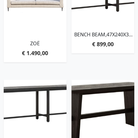
BENCH BEAM,47X240X35
CM, 3 CM RECYCLED
ZOË
€
899,00
TEAKWOOD TOP
€
1.490,00