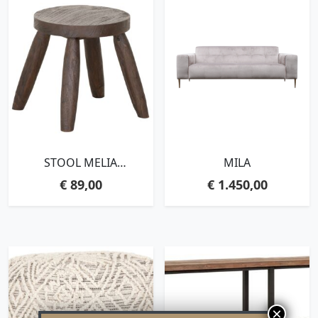
STOOL MELIA
MILA
BROWN,31XØ30 /45 CM,
€
89,00
€
1.450,00
BROWN RECYCLED
TEAKWOOD WITH
NATURAL CRACKS