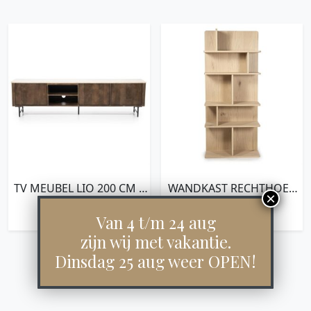
TV MEUBEL LIO 200 CM –
WANDKAST RECHTHOEK
3DRS.
RENEE
€
799,00
€
499,00
Van 4 t/m 24 aug
zijn wij met vakantie.
Dinsdag 25 aug weer OPEN!