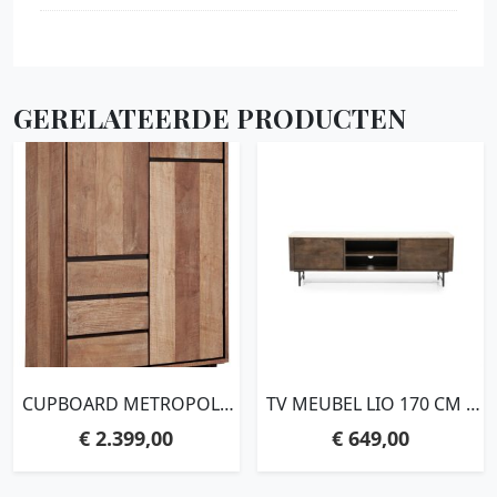
GERELATEERDE PRODUCTEN
CUPBOARD METROPOLE
TV MEUBEL LIO 170 CM –
HIGH, 3 DOORS, 3
2DRS.
€
2.399,00
€
649,00
DRAWERS,210X100X40 CM,
RECYCLED TEAKWOOD