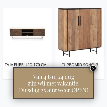
TV MEUBEL LIO 170 CM –
CUPBOARD SOHO, 3
2DRS.
DOORS,130X120X40 CM,
€
649,00
€
1.999,00
RECYCLED TEAKWOOD
Van 4 t/m 24 aug
AND MORTEX
zijn wij met vakantie.
Dinsdag 25 aug weer OPEN!