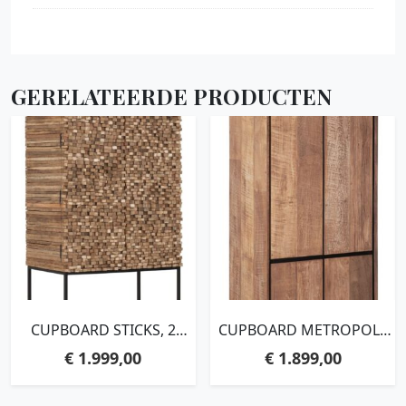
GERELATEERDE PRODUCTEN
CUPBOARD STICKS, 2
CUPBOARD METROPOLE
DOORS AND 6
HIGH, 4
€
1.999,00
€
1.899,00
SHELVES,180X90X50 CM,
DOORS,210X70X40 CM,
RECYCLED TEAKWOOD
RECYCLED TEAKWOOD