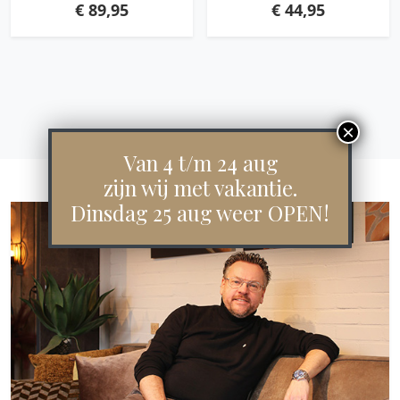
€
89,95
€
44,95
Van 4 t/m 24 aug
zijn wij met vakantie.
Dinsdag 25 aug weer OPEN!