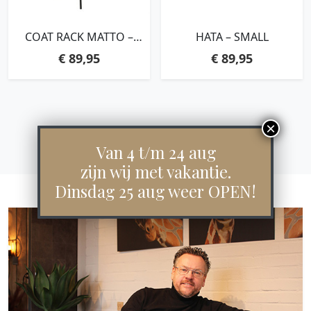
COAT RACK MATTO –
HATA – SMALL
BLACK
€
89,95
€
89,95
Van 4 t/m 24 aug
zijn wij met vakantie.
Dinsdag 25 aug weer OPEN!