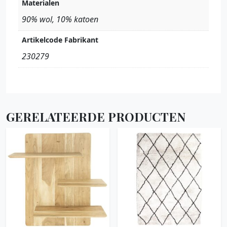
Materialen
90% wol, 10% katoen
Artikelcode Fabrikant
230279
GERELATEERDE PRODUCTEN