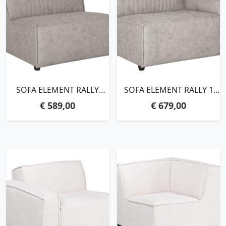
SOFA ELEMENT RALLY
SOFA ELEMENT RALLY 1
WITHOUT ARMS,76X88X92
ARM RIGHT,76X110X92
€
589,00
€
679,00
CM, TASMANIA 08 LIGHT
CM, TASMANIA 08 LIGHT
GREY
GREY