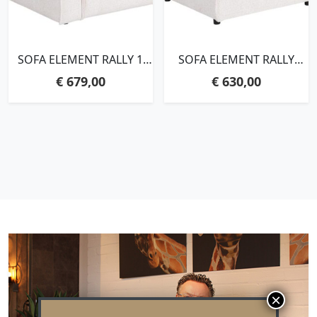
SOFA ELEMENT RALLY 1
SOFA ELEMENT RALLY
ARM LEFT,76X110X92 CM,
CORNER,76X90X90 CM,
€
679,00
€
630,00
POODLE BEIGE
POODLE BEIGE