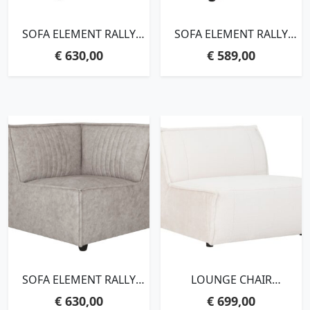
SOFA ELEMENT RALLY
SOFA ELEMENT RALLY
CORNER,76X90X90 CM,
WITHOUT ARMS,76X88X92
€
630,00
€
589,00
POODLE BEIGE
CM, POODLE BEIGE
SOFA ELEMENT RALLY
LOUNGE CHAIR
CORNER,76X90X90 CM,
AMORE,76X88X92 CM,
€
630,00
€
699,00
TASMANIA 08 LIGHT GREY
FLUFFY CREAM