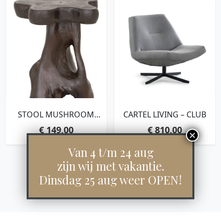
STOOL MUSHROOM
CARTEL LIVING – CLUB
BROWN,45XØ40 CM,
€
149,00
€
810,00
BROWN TEAKWOOD
ROOTS
Van 4 t/m 24 aug
zijn wij met vakantie.
Dinsdag 25 aug weer OPEN!