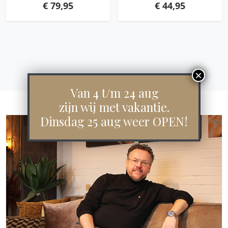
€
79,95
€
44,95
Van 4 t/m 24 aug
zijn wij met vakantie.
Dinsdag 25 aug weer OPEN!