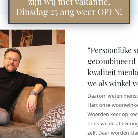
zijn wij met vakantie.
Dinsdag 25 aug weer OPEN!
“Persoonlijke s
gecombineerd 
kwaliteit meub
we als winkel v
Daarom weten mensen
Hart onze woonwinkel
Woerden keer op keer
doen we de aflevering
zelf. Daar worden klan