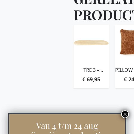
PRODUC
TRE 3 –
PILLOW
NATURAL
TERRA
€
69,95
€
24
Van 4 t/m 24 aug