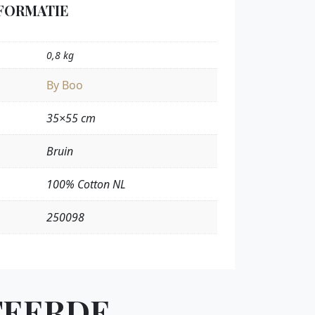
FORMATIE
0,8 kg
By Boo
35×55 cm
Bruin
100% Cotton NL
250098
TEERDE