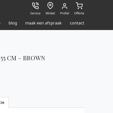
Service
Winkel
Profiel
Offerte
e
blog
maak een afspraak
contact
×55 CM – BROWN
ie