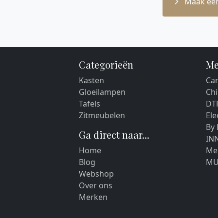
Maak een
Categorieën
Me
Kasten
Car
Gloeilampen
Chi
Tafels
DT
Zitmeubelen
El
By
Ga direct naar...
IN
Home
Me
Blog
MU
Webshop
Over ons
Merken