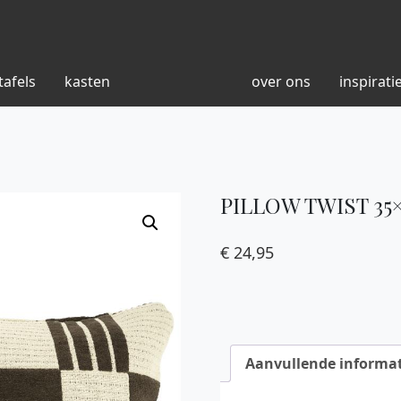
tafels
kasten
over ons
inspirati
PILLOW TWIST 35
€
24,95
Aanvullende informat