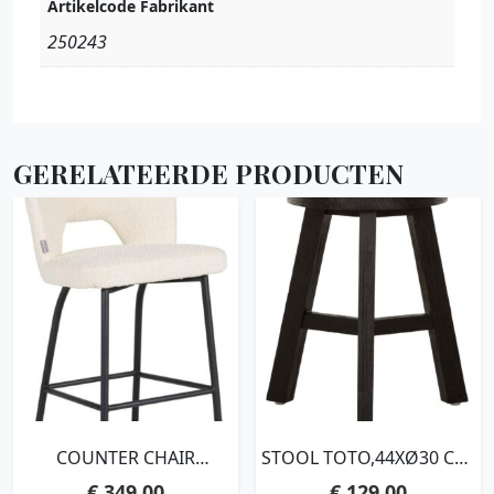
Artikelcode Fabrikant
250243
GERELATEERDE PRODUCTEN
COUNTER CHAIR
STOOL TOTO,44XØ30 CM,
BLOOM,100X54X57 CM,
BLACK RECYCLED
€
349,00
€
129,00