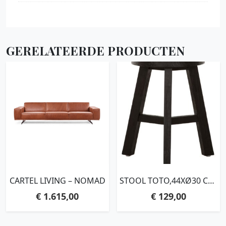
GERELATEERDE PRODUCTEN
CARTEL LIVING – NOMAD
STOOL TOTO,44XØ30 CM,
BLACK RECYCLED
€
1.615,00
€
129,00
TEAKWOOD WITH
NATURAL CRACKS