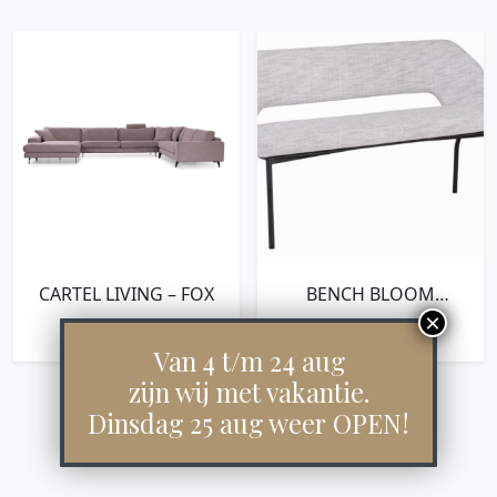
CARTEL LIVING – FOX
BENCH BLOOM
150,86X150X57 CM,
€
1.683,00
€
899,00
POLARIS LIGHT GREY
Van 4 t/m 24 aug
zijn wij met vakantie.
Dinsdag 25 aug weer OPEN!