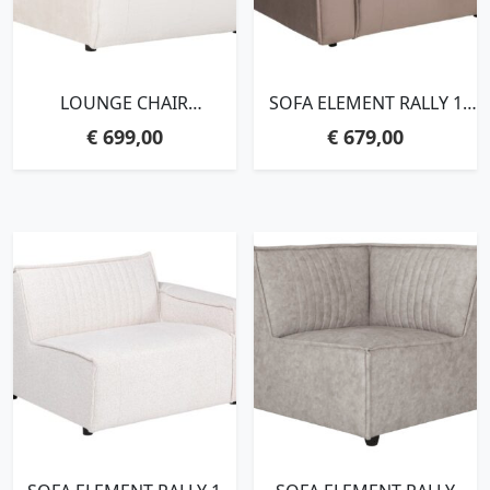
LOUNGE CHAIR
SOFA ELEMENT RALLY 1
AMORE,76X88X92 CM,
ARM LEFT,76X110X92 CM,
€
699,00
€
679,00
FLUFFY CREAM
VELVET TAUPE