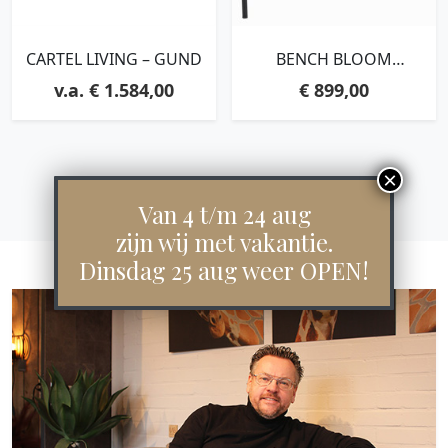
CARTEL LIVING – GUND
BENCH BLOOM
150,86X150X57 CM,
€
1.584,00
€
899,00
POLARIS LIGHT GREY
Van 4 t/m 24 aug
zijn wij met vakantie.
Dinsdag 25 aug weer OPEN!