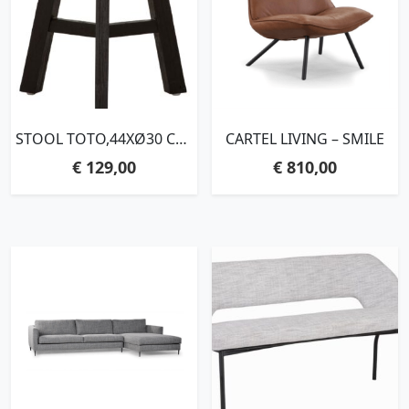
STOOL TOTO,44XØ30 CM,
CARTEL LIVING – SMILE
BLACK RECYCLED
€
129,00
€
810,00
TEAKWOOD WITH
NATURAL CRACKS