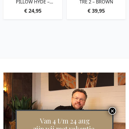
PILLOW HYDE –
TRE 2 – BROWN
TERRACOTTA
€
24,95
€
39,95
Van 4 t/m 24 aug
zijn wij met vakantie.