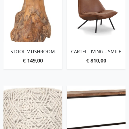
STOOL MUSHROOM
CARTEL LIVING – SMILE
NATURAL,45XØ40 CM,
€
149,00
€
810,00
TEAKWOOD ROOTS