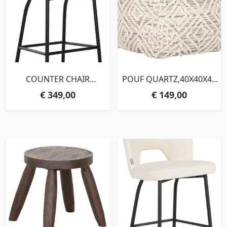
COUNTER CHAIR
POUF QUARTZ,40X40X40
BLOOM,100X54X57 CM,
CM, CHARCOAL/IVORY,
€
349,00
€
149,00
POLARIS NATURAL, SEAT
81% WOOL 19% COTTON
HEIGHT 65 CM