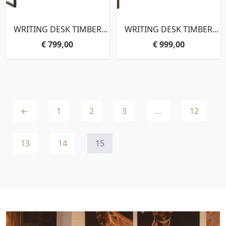
WRITING DESK TIMBER
WRITING DESK TIMBER
NO.1, 2 OPEN
NO.2,76X150X50 CM,
€
799,00
€
999,00
RACKS,76X120X50 CM,
MIXED WOOD
MIXED WOOD
←
1
2
3
…
12
13
14
15