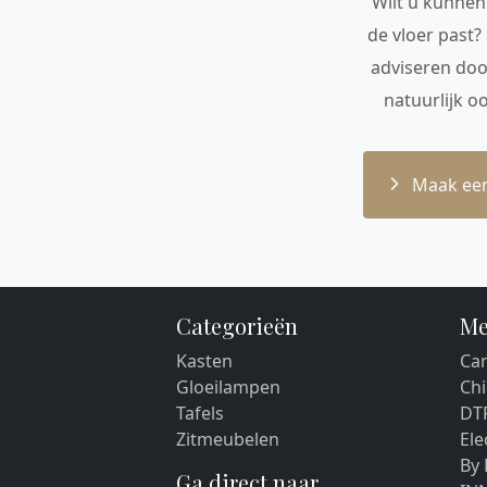
Wilt u kunnen 
de vloer past?
adviseren doo
natuurlijk o
Maak een
Categorieën
Me
Kasten
Car
Gloeilampen
Chi
Tafels
DT
Zitmeubelen
El
By
Ga direct naar...