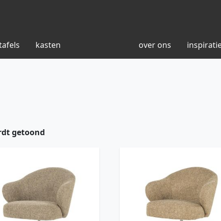
tafels
kasten
over ons
inspirati
rdt getoond