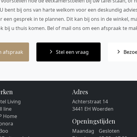
voorstellen hoe de eetkamerstoelen bij uw tafel staan, of h
 U bent bij ons van harte welkom voor een deskundig advie
r een gesprek in te plannen. Dit kan bij ons in de winkel, 
ok bij u thuis komen. Bel of mail ons om een afspraak te mak
 afspraak
Stel een vraag
Bezoe
rken
Adres
tel Living
Achterstraat 14
ll line
3441 EH Woerden
P Home
Openingstijden
eonora
 Boo
Maandag
Gesloten