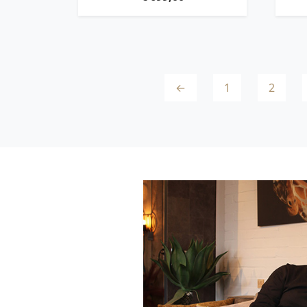
←
1
2