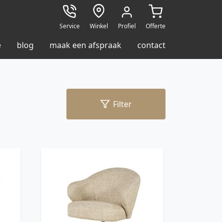
Service
Winkel
Profiel
Offerte
e
blog
maak een afspraak
contact
Filter