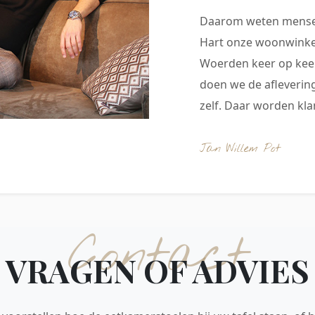
Daarom weten mensen
Hart onze woonwinkel
Woerden keer op keer
doen we de aflevering
zelf. Daar worden klan
Jan Willem Pot
Contact
VRAGEN OF ADVIES