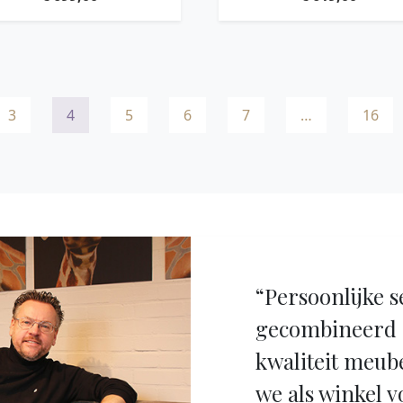
3
4
5
6
7
…
16
“Persoonlijke s
gecombineerd 
kwaliteit meub
we als winkel v