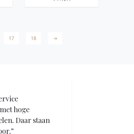
17
18
→
ervice
met hoge
elen. Daar staan
oor.”