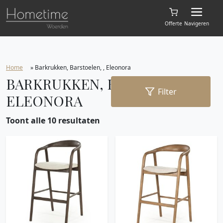
Offerte
Navigeren
Home
»
Barkrukken, Barstoelen, , Eleonora
BARKRUKKEN, BARSTOELEN, ,
Filter
ELEONORA
Toont alle 10 resultaten