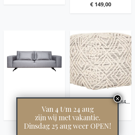
BROWN,45XØ40 CM,
€
149,00
BROWN TEAKWOOD
ROOTS
IRIS
POUF QUARTZ,40X40X40
CM, CHARCOAL/IVORY,
Van 4 t/m 24 aug
€
1.775,00
€
149,00
81% WOOL 19% COTTON
zijn wij met vakantie.
Dinsdag 25 aug weer OPEN!