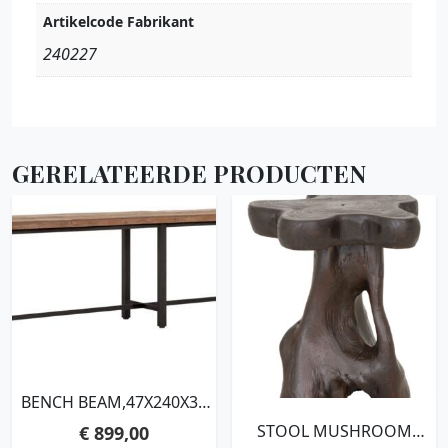
Artikelcode Fabrikant
240227
GERELATEERDE PRODUCTEN
BENCH BEAM,47X240X35
CM, 3 CM RECYCLED
STOOL MUSHROOM
€
899,00
TEAKWOOD TOP