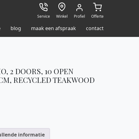
Service
Winkel
Profiel
Offerte
e
blog
maak een afspraak
contact
, 2 DOORS, 10 OPEN
5 CM, RECYCLED TEAKWOOD
llende informatie