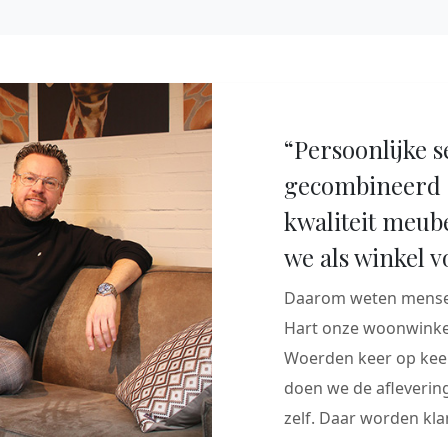
“Persoonlijke s
gecombineerd 
kwaliteit meub
we als winkel v
Daarom weten mensen
Hart onze woonwinkel
Woerden keer op keer
doen we de aflevering
zelf. Daar worden klan