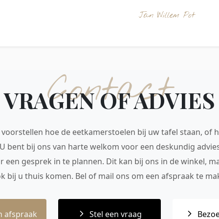
Jan Willem Pot
Contact
VRAGEN OF ADVIES
voorstellen hoe de eetkamerstoelen bij uw tafel staan, of h
 U bent bij ons van harte welkom voor een deskundig advie
r een gesprek in te plannen. Dit kan bij ons in de winkel, 
ok bij u thuis komen. Bel of mail ons om een afspraak te mak
 afspraak
Stel een vraag
Bezoe