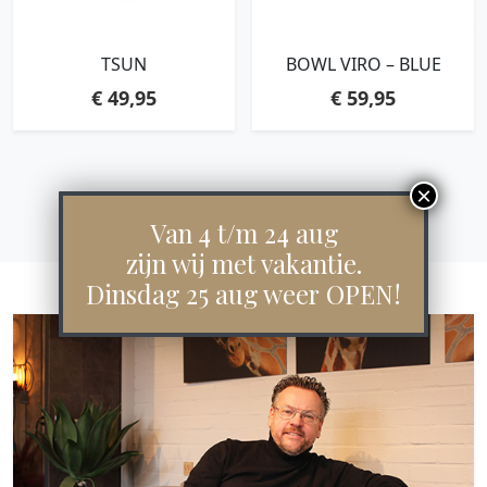
TSUN
BOWL VIRO – BLUE
€
49,95
€
59,95
Van 4 t/m 24 aug
zijn wij met vakantie.
Dinsdag 25 aug weer OPEN!