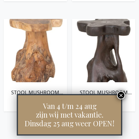
TEAKWOOD WITH
NATURAL CRACKS
STOOL MUSHROOM
STOOL MUSHROOM
NATURAL,45XØ40 CM,
BROWN,45XØ40 CM,
€
149,00
€
149,00
TEAKWOOD ROOTS
BROWN TEAKWOOD
Van 4 t/m 24 aug
ROOTS
zijn wij met vakantie.
Dinsdag 25 aug weer OPEN!