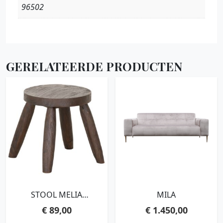
96502
GERELATEERDE PRODUCTEN
STOOL MELIA
MILA
BROWN,31XØ30 /45 CM,
€
89,00
€
1.450,00
BROWN RECYCLED