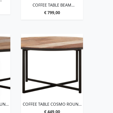
COFFEE TABLE BEAM
 CM
RECTANGULAR,35X120X80 CM, 6
€
799,00
TOP
CM RECYCLED TEAKWOOD TOP
OUND
COFFEE TABLE COSMO ROUND
CLED
SMALL,35XØ75 CM, RECYCLED
€
449,00