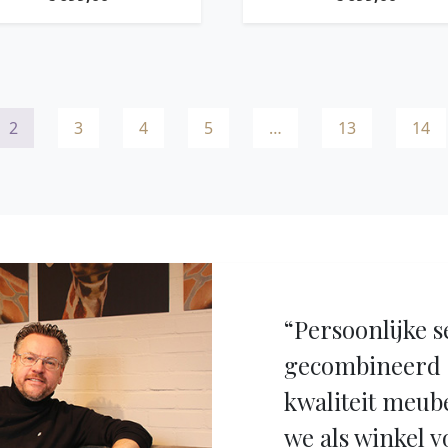
110X60 CM / 32X70X70 CM,
TEAKWOOD
RECYCLED TEAKWOOD
2
3
4
5
…
13
14
“Persoonlijke s
gecombineerd 
kwaliteit meub
we als winkel v