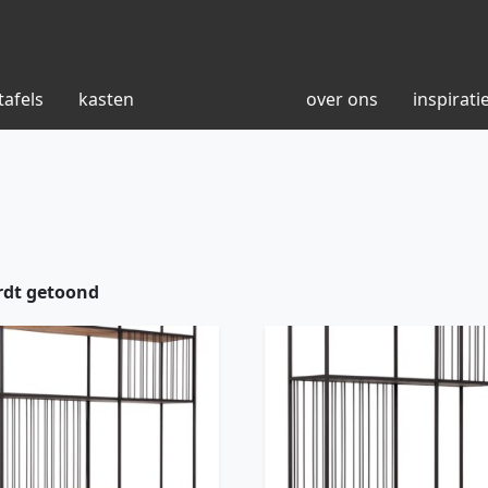
tafels
kasten
over ons
inspirati
rdt getoond