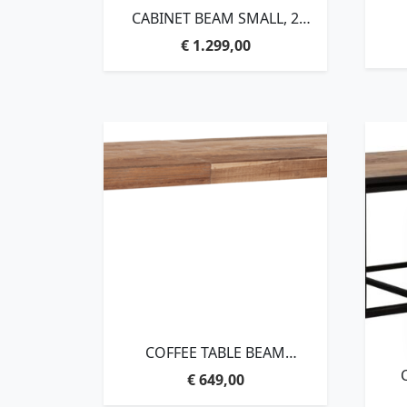
CABINET BEAM SMALL, 2
DOORS, OPEN RACK,140X90X40
€
1.299,00
BLA
CM, RECYCLED TEAKWOOD
RE
COFFEE TABLE BEAM
RECTANGULAR,35X150X50 CM, 6
€
649,00
CM RECYCLED TEAKWOOD TOP