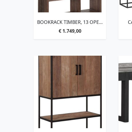
BOOKRACK TIMBER, 13 OPEN
C
RACKS,210X120X35 CM, MIXED
€
1.749,00
WOOD
B