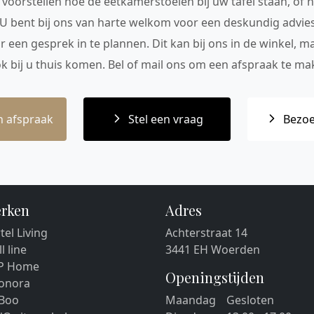
voorstellen hoe de eetkamerstoelen bij uw tafel staan, of h
 U bent bij ons van harte welkom voor een deskundig advie
r een gesprek in te plannen. Dit kan bij ons in de winkel, 
ok bij u thuis komen. Bel of mail ons om een afspraak te mak
 afspraak
Stel een vraag
Bezoe
rken
Adres
tel Living
Achterstraat 14
ll line
3441 EH Woerden
P Home
Openingstijden
eonora
 Boo
Maandag
Gesloten