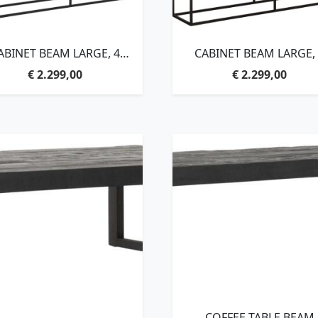
ABINET BEAM LARGE, 4
CABINET BEAM LARGE,
DOORS, OPEN RACK
DOORS, OPEN
€
2.299,00
€
2.299,00
LACK,140X180X40 CM,
RACK,140X180X40 CM
RECYCLED TEAKWOOD
RECYCLED TEAKWOO
COFFEE TABLE BEAM