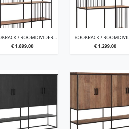
KRACK / ROOMDIVIDER
BOOKRACK / ROOMDIVI
BARRA LARGE, 5
BARRA SMALL, 5
€
1.899,00
€
1.299,00
ELVES,210X140X35 CM,
SHELVES,210X95X35 C
RECYCLED TEAKWOOD
RECYCLED TEAKWOO