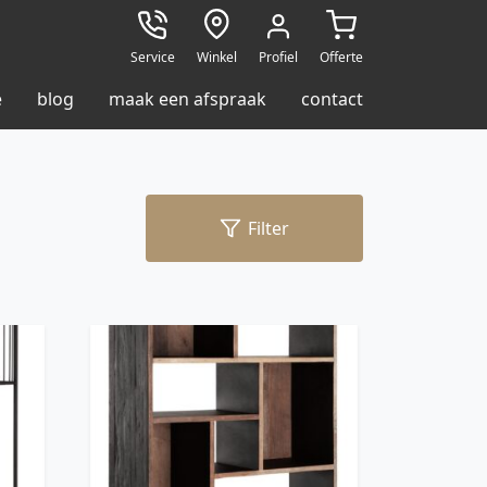
Service
Winkel
Profiel
Offerte
e
blog
maak een afspraak
contact
Filter