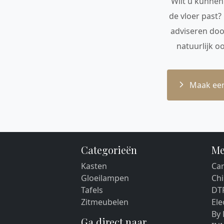
Wilt u kunnen 
de vloer past?
adviseren doo
natuurlijk o
Maak een
Categorieën
Me
Kasten
Car
Gloeilampen
Chi
Tafels
DT
Zitmeubelen
El
By
Ga direct naar...