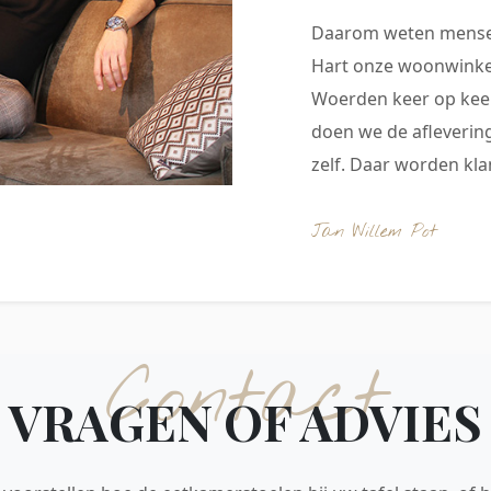
Daarom weten mensen
Hart onze woonwinkel
Woerden keer op keer
doen we de aflevering
zelf. Daar worden klan
Jan Willem Pot
Contact
VRAGEN OF ADVIES