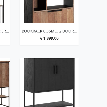
DER
BOOKRACK COSMO, 2 DOORS,
10 OPEN RACKS,215X90X35 CM,
€
1.899,00
M,
RECYCLED TEAKWOOD
D