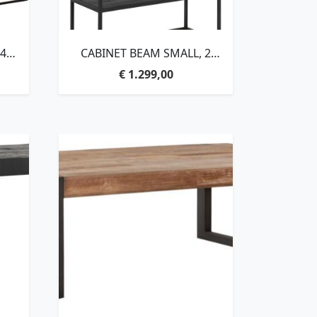
 4
CABINET BEAM SMALL, 2
DOORS, OPEN RACK
€
1.299,00
,
BLACK,140X90X40 CM,
D
RECYCLED TEAKWOOD