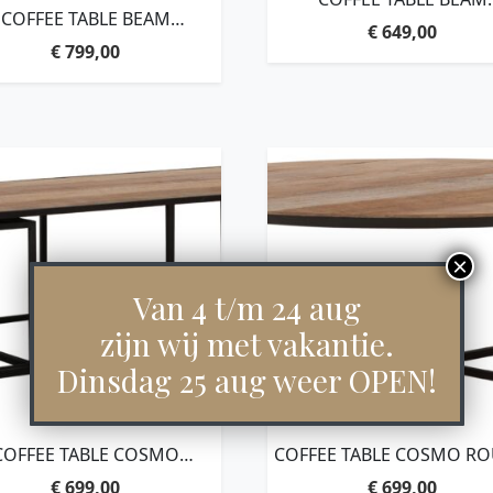
COFFEE TABLE BEAM
RECTANGULAR
€
649,00
RECTANGULAR
BLACK,35X150X50 CM, 6
€
799,00
CK,35X120X80 CM, 6 CM
RECYCLED TEAKWOOD 
CYCLED TEAKWOOD TOP
Van 4 t/m 24 aug
zijn wij met vakantie.
Dinsdag 25 aug weer OPEN!
COFFEE TABLE COSMO
COFFEE TABLE COSMO R
RECTANGULAR, SET OF
LARGE,35XØ100 CM, RECY
€
699,00
€
699,00