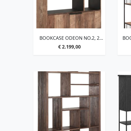
BOOKCASE ODEON NO.2, 2
BOO
DOORS, 7 OPEN
€
2.199,00
RACKS,210X120X40 CM,
SH
RECYCLED TEAKWOOD