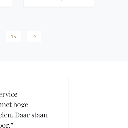
TEAKWOOD
15
→
ervice
met hoge
elen. Daar staan
oor.”