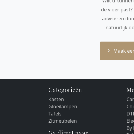
Wilt u kunnen 
de vloer past?
adviseren doo
natuurlijk o
Maak een
Categorieën
Me
Kasten
Car
Gloeilampen
Chi
Tafels
DT
Zitmeubelen
El
By
Ga direct naar...