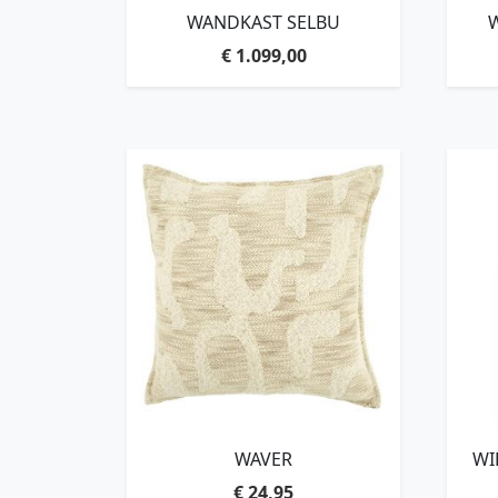
WANDKAST SELBU
€
1.099,00
WAVER
WI
€
24,95