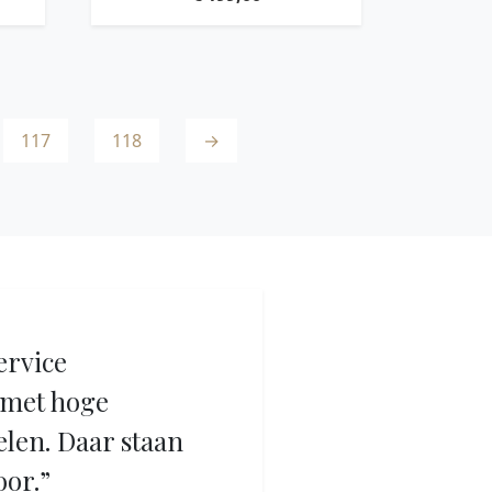
BOTTLES, SUAR WOOD BLACK
WITH NATURAL CRACKS
117
118
→
ervice
met hoge
elen. Daar staan
oor.”