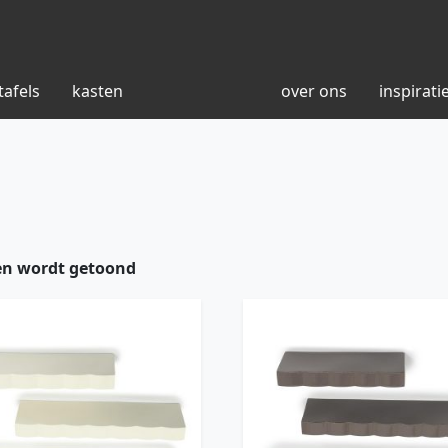
tafels
kasten
over ons
inspirati
ten wordt getoond