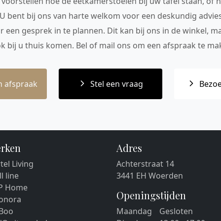
voorstellen hoe de eetkamerstoelen bij uw tafel staan, of h
 U bent bij ons van harte welkom voor een deskundig advie
r een gesprek in te plannen. Dit kan bij ons in de winkel, 
ok bij u thuis komen. Bel of mail ons om een afspraak te mak
 afspraak
Stel een vraag
Bezoe
rken
Adres
tel Living
Achterstraat 14
ll line
3441 EH Woerden
P Home
Openingstijden
eonora
 Boo
Maandag
Gesloten