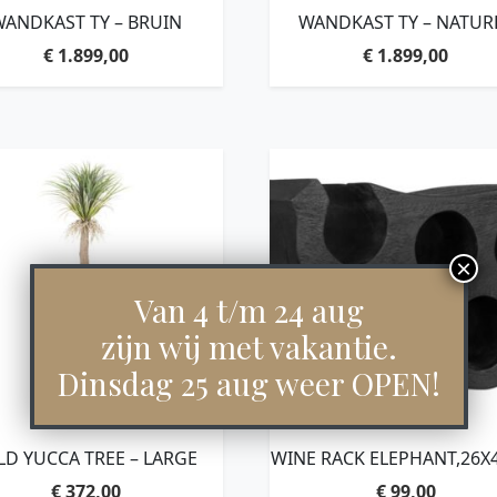
WANDKAST TY – BRUIN
WANDKAST TY – NATUR
€
1.899,00
€
1.899,00
Van 4 t/m 24 aug
zijn wij met vakantie.
Dinsdag 25 aug weer OPEN!
LD YUCCA TREE – LARGE
WINE RACK ELEPHANT,26X
CM, SUAR WOOD, BLACK 
€
372,00
€
99,00