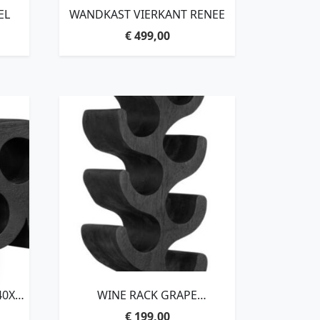
EL
WANDKAST VIERKANT RENEE
€
499,00
40X17
WINE RACK GRAPE
WITH
LARGE,100X25X14 CM, 12
€
199,00