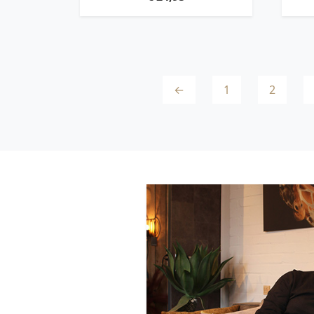
←
1
2