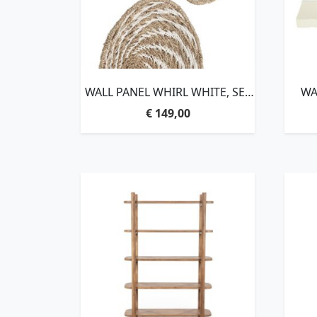
WALL PANEL WHIRL WHITE, SET
WA
OF 3,Ø41×11 CM / Ø51×13 CM /
€
149,00
Ø61×14 CM, NATURAL / WHITE,
SEAGRASS