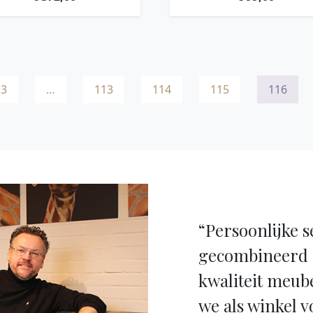
NATURAL CRACKS
3
…
113
114
115
116
“Persoonlijke s
gecombineerd 
kwaliteit meub
we als winkel v