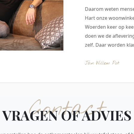
Daarom weten mensen
Hart onze woonwinkel
Woerden keer op keer
doen we de aflevering
zelf. Daar worden klan
Jan Willem Pot
Contact
VRAGEN OF ADVIES