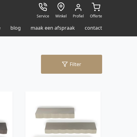
Service
Winkel
Profiel
Offerte
e
blog
maak een afspraak
contact
Filter