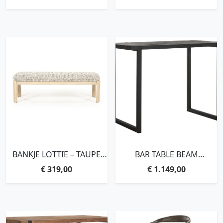
BANKJE LOTTIE – TAUPE
BAR TABLE BEAM
NORI
BLACK,110X150X80 CM, 5
€
319,00
€
1.149,00
CM RECYCLED TEAKWOOD
TOP