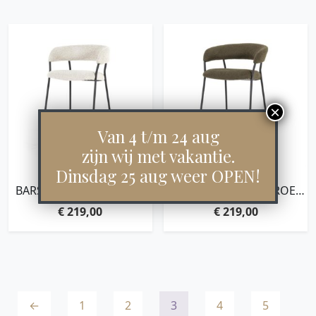
Van 4 t/m 24 aug
zijn wij met vakantie.
Dinsdag 25 aug weer OPEN!
BARSTOEL LUKA – BEIGE
BARSTOEL LUKA – GROEN
COPENHAGEN
COPENHAGEN
€
219,00
€
219,00
←
1
2
3
4
5