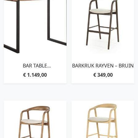
BAR TABLE
BARKRUK RAYVEN – BRUIN
BEAM,110X150X80 CM, 5
€
1.149,00
€
349,00
CM RECYCLED TEAKWOOD
TOP