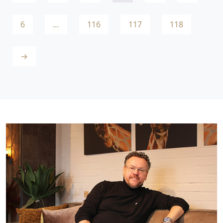
6
…
116
117
118
→