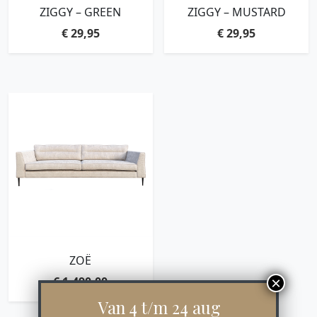
ZIGGY – GREEN
ZIGGY – MUSTARD
€
29,95
€
29,95
ZOË
€
1.490,00
Van 4 t/m 24 aug