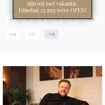
zijn wij met vakantie.
Dinsdag 25 aug weer OPEN!
←
1
2
3
…
115
116
117
118