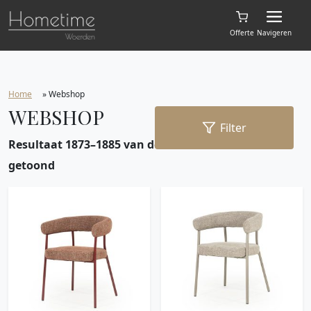
Offerte
Navigeren
Home
»
Webshop
WEBSHOP
Filter
Resultaat 1873–1885 van de 1885 resultaten wordt
getoond