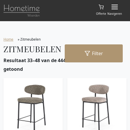
Offerte
Navigeren
Home
»
Zitmeubelen
ZITMEUBELEN
Filter
Resultaat 33–48 van de 444 resultaten wordt
getoond