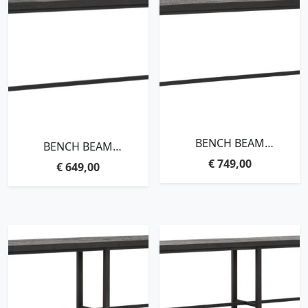
BENCH BEAM
BENCH BEAM
BLACK,47X190X35 CM, 3
BLACK,47X165X35 CM, 3
€
749,00
€
649,00
CM RECYCLED TEAKWOOD
CM RECYCLED TEAKWOOD
TOP
TOP