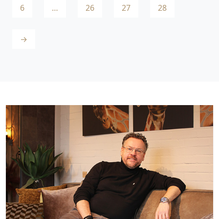
6
…
26
27
28
→