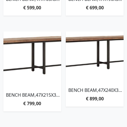
CM, 3 CM RECYCLED
CM, 3 CM RECYCLED
€
599,00
€
699,00
TEAKWOOD TOP
TEAKWOOD TOP
BENCH BEAM,47X240X35
BENCH BEAM,47X215X35
CM, 3 CM RECYCLED
€
899,00
CM, 3 CM RECYCLED
TEAKWOOD TOP
€
799,00
TEAKWOOD TOP