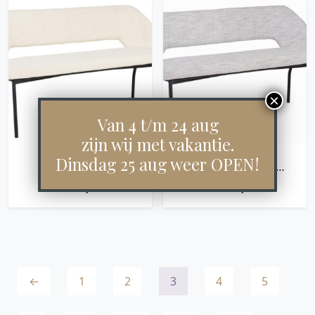
Van 4 t/m 24 aug
zijn wij met vakantie.
Dinsdag 25 aug weer OPEN!
BENCH BLOOM
BENCH BLOOM
150,86X150X57 CM,
150,86X150X57 CM,
€
899,00
€
899,00
BOUCLÉ NATURAL
POLARIS LIGHT GREY
←
1
2
3
4
5